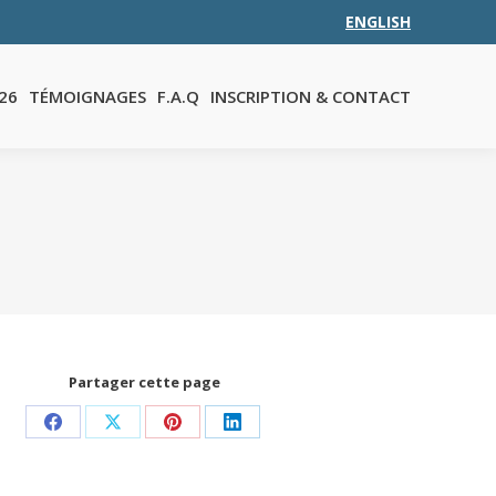
ENGLISH
Q
INSCRIPTION & CONTACT
26
TÉMOIGNAGES
F.A.Q
INSCRIPTION & CONTACT
Partager cette page
Share
Share
Share
Share
on
on
on
on